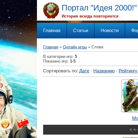
Портал "Идея 2000!"
История всегда повторяется
Главная
Статьи
Новости
Фо
Главная
»
Онлайн игры
» Слова
В категории игр
:
5
Показано игр
:
1-5
Сортировать по
:
Дате
·
Названию
·
Рейтингу
Ма