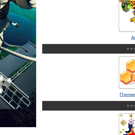
А
Пчелин