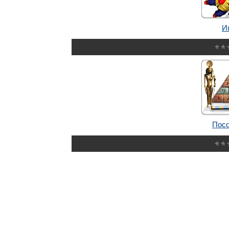
И
Посо